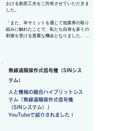
おける創意工夫をご共有させていただきま
した。

「また、本サミットを通じて他業界の取り
組みに触れたことで、私たち自身も多くの
刺激を受ける貴重な機会となりました。」

得られた深い知見や専門的な学びを活か
し、今後はお客様の現場課題をより的確に
解決できるよう、製品の活用提案やサービ
スの質を一層高めてまいります。

無線遠隔操作式信号機（SINシス
そしてこの経験を、お客様へのサービス向
上という形でしっかりとお返ししていきた
テム）
いと考えています。
人と機械の融合ハイブリットシス
テム「無線遠隔操作式信号機
（SINシステム）」
YouTubeで紹介されました
！