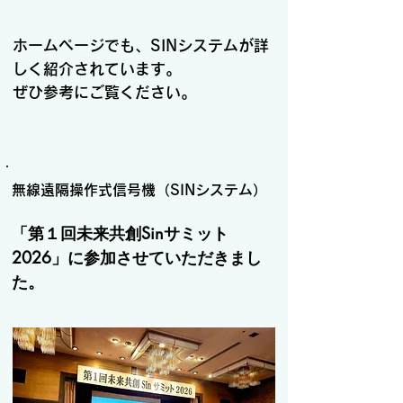
足に加え、夏場の厳しい暑さによる熱中
症対策が大きな課題となっています。
ホームページでも、SINシステムが詳
SINシステムを活用することで、警備員
しく紹介されています。
の負担を軽減しながら、安全で安定した
ぜひ参考にご覧ください。
交通誘導を行うことができます。

この信号機が、日本中のさまざまな現場
で活躍し始めていることを大変うれしく
思います。

無線遠隔操作式信号機（SINシステム）
私たちも、愛知県をはじめ東海地方での
「第１回未来共創Sinサミット
導入をさらに進め、警備員の高齢化対
2026」に参加させていただきまし
策、人手不足の解消、熱中症予防に貢献
た。
していきたいと考えています。

これからの交通誘導に必要な、新しい選
択肢。

人と機械が支え合う「SINシステム」
を、より多くの現場へ。