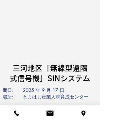
三河地区「無線型遠隔
式信号機」SINシステム
期日: 2025 年 9 月 17 日
場所: とよはし産業人材育成センター
テーマ:
「警備員不足を解消する無線遠隔操作式信号
機」の実演紹介
「軽量コンパクトな看板」と
「トイレカー」の展示紹介