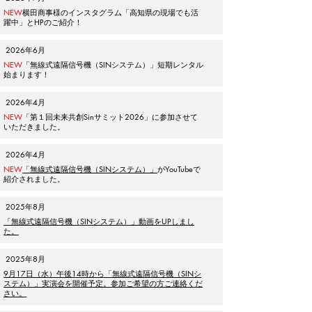
NEW
横田
商事様
のイン
ス
タグラ
ム
「
高知県の現
場でも活
躍中
」
と
HPのご紹
介
！
2026年6月
NEW
「無線式遠隔信号機（SINシステム）」
短期レンタル
始まります！
2026年4月
NEW
「第１回未来共創Sinサミット2026」に参加させて
いただきました。
2026年4月
NEW
「無線式遠隔信号機（SINシステム）」
がYouTubeで
紹介されました。
2025年8月
「無線式遠隔信号機
（SINシステム）
」動画をUPしまし
た。
2025年8月
9月17日（水）午後14時から
「無線式遠隔信号機
（SINシ
ステム）
」
実演会を開催予定。参加ご希望の方ご連絡くだ
さい。