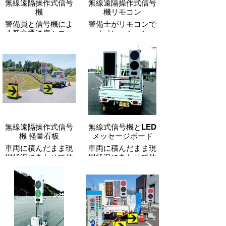
無線遠隔操作式信号
無線遠隔操作式信号
機
機リモコン
警備員と信号機によ
警備士がリモコンで
る新交通誘導システ
オペレーション
ム
無線遠隔操作式信号
無線式信号機とLED
機 軽量看板
メッセージボード
車両に積んだまま現
車両に積んだまま現
場状況にあわせて使
場状況にあわせて使
用可能
用可能